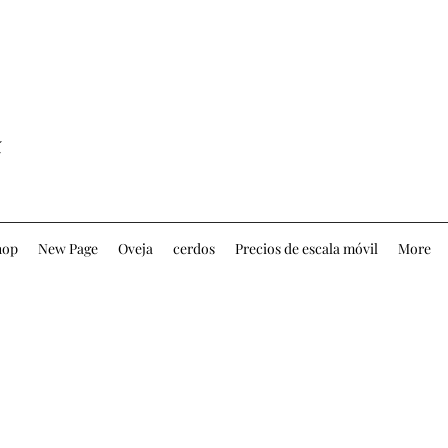
hop
New Page
Oveja
cerdos
Precios de escala móvil
More