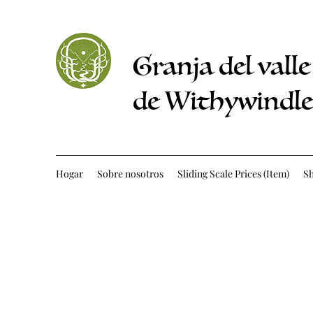
Granja del valle
de Withywindle
Hogar
Sobre nosotros
Sliding Scale Prices (Item)
S