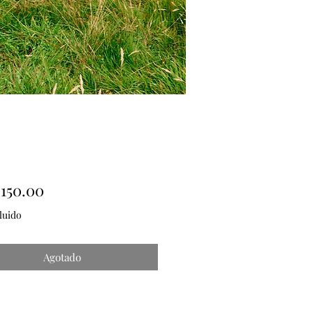
Precio
150.00
luido
Agotado